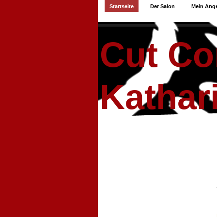
Startseite
Der Salon
Mein Ang
Cut Co
Kathar