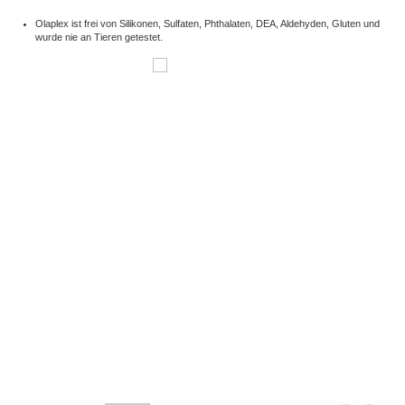
Olaplex ist frei von Silikonen, Sulfaten, Phthalaten, DEA, Aldehyden, Gluten und
wurde nie an Tieren getestet.