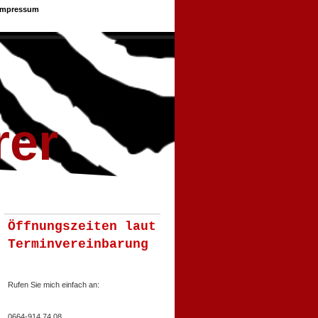
Impressum
rer
Öffnungszeiten laut
Terminvereinbarung
Rufen Sie mich einfach an:
0664-914 74 08