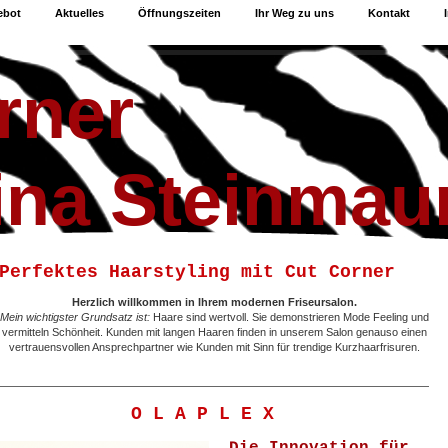
ebot
Aktuelles
Öffnungszeiten
Ihr Weg zu uns
Kontakt
rner
ina Steinmau
Perfektes Haarstyling mit Cut Corner
Herzlich willkommen in Ihrem modernen Friseursalon.
Mein wichtigster Grundsatz ist:
Haare sind wertvoll. Sie demonstrieren Mode Feeling und
vermitteln Schönheit. Kunden mit langen Haaren finden in unserem Salon genauso einen
vertrauensvollen Ansprechpartner wie Kunden mit Sinn für trendige Kurzhaarfrisuren.
O L A P L E X